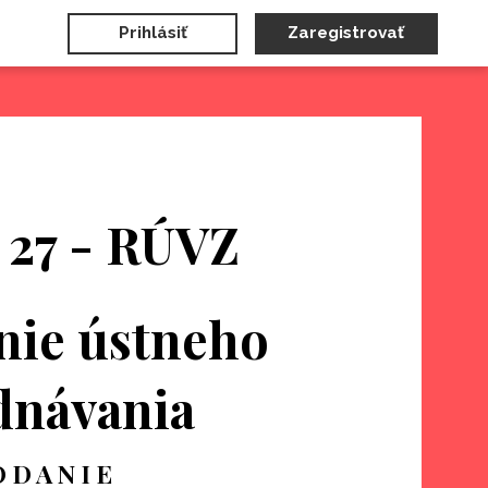
Prihlásiť
Zaregistrovať
. 27 - RÚVZ
nie ústneho
dnávania
 D A N I E