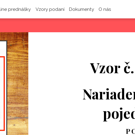
line prednášky
Vzory podaní
Dokumenty
O nás
Vzor č
Nariade
poje
P O