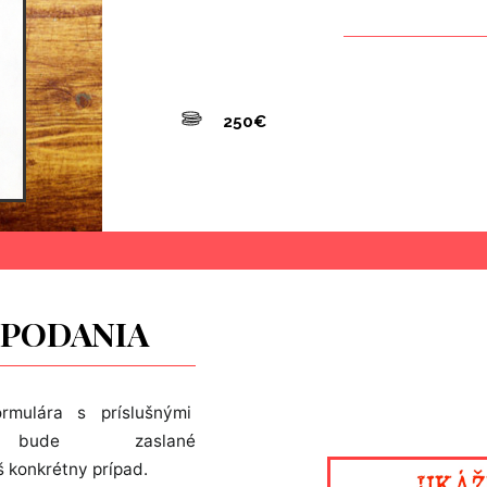
250
€
PODANIA
rmulára s príslušnými 
bude zaslané 
š konkrétny prípad.