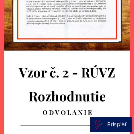
Vzor č. 2 - RÚVZ
Rozhodnutie
O D V O L A N I E
Prispieť