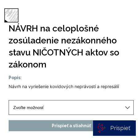
NÁVRH na celoplošné
zosúladenie nezákonného
stavu NIČOTNÝCH aktov so
zákonom
Popis:
Návrh na vyriešenie kovidových neprávostí a represálíí
Prispieť a stiahnúť
Prispieť